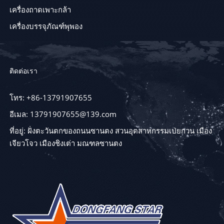
เครื่องถาดเพาะกล้า
เครื่องบรรจุภัณฑ์พุพอง
ติดต่อเรา
โทร: +86-13791907655
อีเมล: 13791907655@139.com
ที่อยู่: ฝั่งตะวันตกของถนนซานตง สวนอุตสาหกรรมเป่ยกวน เมือง
เจียวโจว เมืองชิงเต่า มณฑลซานตง